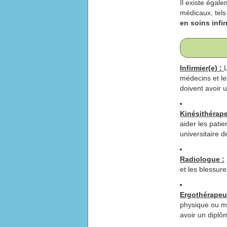
Il existe éga
médicaux, tels
en soins infi
Infirmier(e) :
médecins et les
doivent avoir u
Kinésithérape
aider les patie
universitaire d
Radiologue :
et les blessure
Ergothérapeu
physique ou me
avoir un diplôm