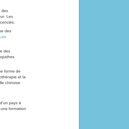
e des
eur. Les
icenciés.
ise des
Les
se des
éopathes
ne forme de
othérapie et la
lle chinoise
 d'un pays à
e une formation