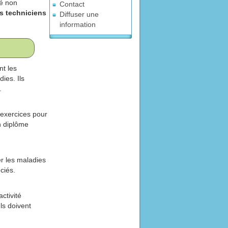
é non
Contact
es techniciens
Diffuser une
information
nt les
ies. Ils
.
'exercices pour
un diplôme
er les maladies
ciés.
ctivité
ls doivent