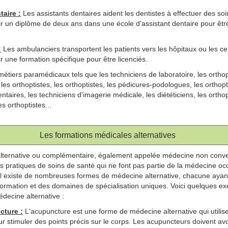
taire :
Les assistants dentaires aident les dentistes à effectuer des soi
oir un diplôme de deux ans dans une école d'assistant dentaire pour être
:
Les ambulanciers transportent les patients vers les hôpitaux ou les ce
ir une formation spécifique pour être licenciés.
 métiers paramédicaux tels que les techniciens de laboratoire, les ortho
es orthoptistes, les orthoptistes, les pédicures-podologues, les orthopti
ntaires, les techniciens d'imagerie médicale, les diététiciens, les orthop
s orthoptistes...
Les formations médicales alternatives
lternative ou complémentaire, également appelée médecine non convent
s pratiques de soins de santé qui ne font pas partie de la médecine oc
. Il existe de nombreuses formes de médecine alternative, chacune ayan
ormation et des domaines de spécialisation uniques. Voici quelques e
decine alternative :
ture :
L'acupuncture est une forme de médecine alternative qui utilise
ur stimuler des points précis sur le corps. Les acupuncteurs doivent av