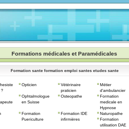
Formations médicales et Paramédicales
Formation sante formation emploi santes etudes sante
hesiste
Opticien
Vétérinaire
Métier
 ?
praticien
d'ambulancier
Ophtalmologue
Osteopathe
Formation
rapeute
en Suisse
medicale en
Hypnose
n
Formation
Formation IDE
Naturopathe
Puericulture
infirmières
Formation
utilisation DAE