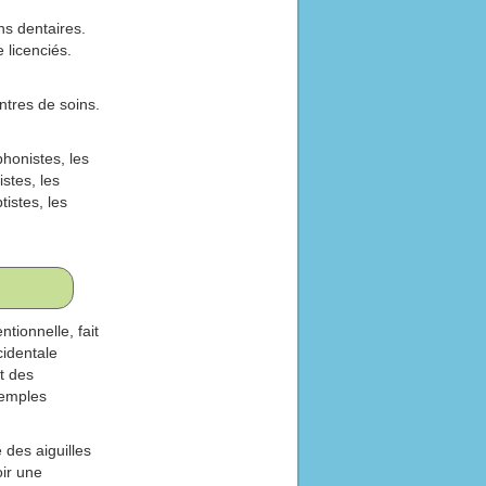
ns dentaires.
 licenciés.
ntres de soins.
phonistes, les
stes, les
tistes, les
ionnelle, fait
cidentale
t des
xemples
 des aiguilles
oir une