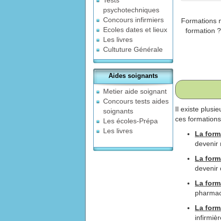
psychotechniques
Concours infirmiers
Formations m
Ecoles dates et lieux
formation ?
Les livres
Cultuture Générale
Aides soignants
Metier aide soignant
Concours tests aides
Il existe plus
soignants
ces formations 
Les écoles-Prépa
Les livres
La form
devenir 
La form
devenir 
La form
pharmac
La form
infirmièr