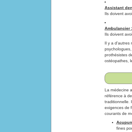
Assistant den
Ils doivent av
Ambulancier 
Ils doivent avo
Il y a d'autres
psychologues, l
prothésistes de
ostéopathes, le
La médecine a
référence à de
traditionnelle
exigences de f
courants de mé
Acupunc
fines po