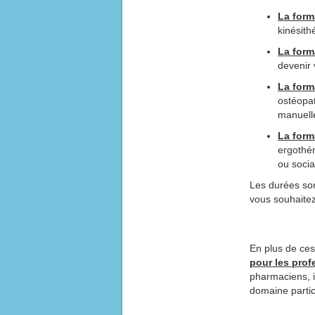
La form
kinésith
La form
devenir 
La form
ostéopat
manuell
La form
ergothér
ou socia
Les durées son
vous souhaitez
En plus de ce
pour les prof
pharmaciens, i
domaine particu