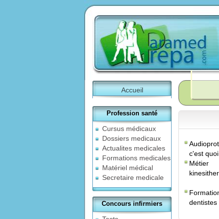
Accueil
Profession santé
Cursus médicaux
Dossiers medicaux
Audioprot
Actualites medicales
c'est quoi
Formations medicales
Métier
Matériel médical
kinesithe
Secretaire medicale
Formatio
dentistes
Concours infirmiers
Tests