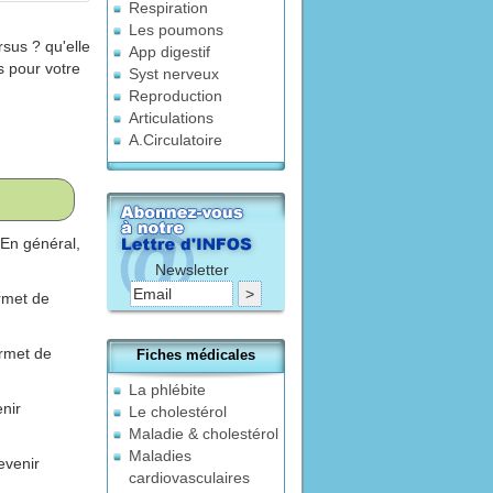
Respiration
Les poumons
sus ? qu'elle
App digestif
s pour votre
Syst nerveux
Reproduction
Articulations
A.Circulatoire
 En général,
Newsletter
rmet de
ermet de
Fiches médicales
La phlébite
nir
Le cholestérol
Maladie & cholestérol
Maladies
evenir
cardiovasculaires