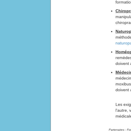
formatio
Chiropr
manipula
chiropra
Naturop
méthodes
naturop
Homéop
remèdes
doivent 
Médecin
médecine
moxibust
doivent 
Les exig
l'autre,
médical
Partenaires : Fo