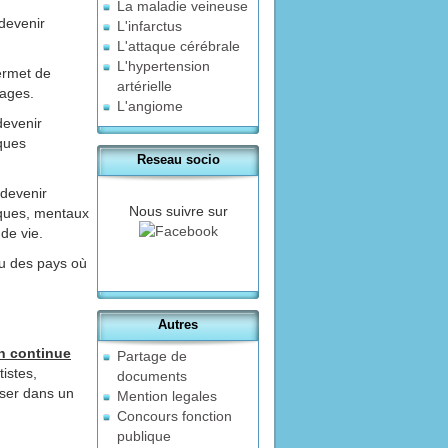
La maladie veineuse
devenir
L'infarctus
L'attaque cérébrale
L'hypertension
ermet de
artérielle
vages.
L'angiome
devenir
iques
Reseau socio
 devenir
Nous suivre sur
iques, mentaux
de vie.
ou des pays où
Autres
n continue
Partage de
istes,
documents
iser dans un
Mention legales
Concours fonction
publique