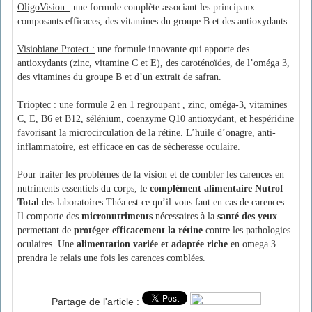
OligoVision :
une formule complète associant les principaux
composants efficaces, des vitamines du groupe B et des antioxydants.
Visiobiane Protect :
une formule innovante qui apporte des
antioxydants (zinc, vitamine C et E), des caroténoïdes, de l’oméga 3,
des vitamines du groupe B et d’un extrait de safran.
Trioptec :
une formule 2 en 1 regroupant , zinc, oméga-3, vitamines
C, E, B6 et B12, sélénium, coenzyme Q10 antioxydant, et hespéridine
favorisant la microcirculation de la rétine. L’huile d’onagre, anti-
inflammatoire, est efficace en cas de sécheresse oculaire.
Pour traiter les problèmes de la vision et de combler les carences en
nutriments essentiels du corps, le
complément alimentaire Nutrof
Total
des laboratoires Théa est ce qu’il vous faut en cas de carences .
Il comporte des
micronutriments
nécessaires à la
santé des yeux
permettant de
protéger efficacement la rétine
contre les pathologies
oculaires. Une
alimentation variée et adaptée riche
en omega 3
prendra le relais une fois les carences comblées.
Partage de l'article :