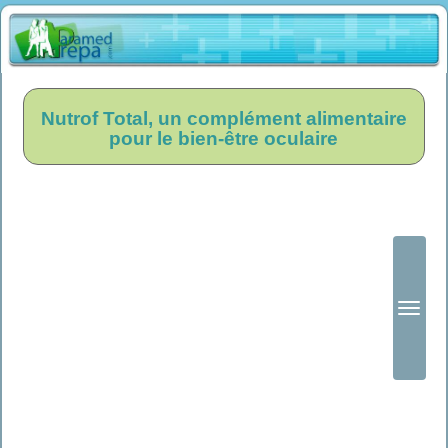
Nutrof Total, un complément alimentaire
pour le bien-être oculaire
Ouvrir
le
menu