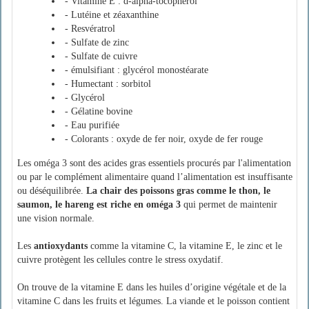
- Vitamine E : d-alpha-tocophérol
- Lutéine et zéaxanthine
- Resvératrol
- Sulfate de zinc
- Sulfate de cuivre
- émulsifiant : glycérol monostéarate
- Humectant : sorbitol
- Glycérol
- Gélatine bovine
- Eau purifiée
- Colorants : oxyde de fer noir, oxyde de fer rouge
Les oméga 3 sont des acides gras essentiels procurés par l'alimentation
ou par le complément alimentaire quand l’alimentation est insuffisante
ou déséquilibrée.
La chair des poissons gras comme le thon, le
saumon, le hareng est riche en oméga 3
qui permet de maintenir
une vision normale.
Les
antioxydants
comme la vitamine C, la vitamine E, le zinc et le
cuivre protègent les cellules contre le stress oxydatif.
On trouve de la vitamine E dans les huiles d’origine végétale et de la
vitamine C dans les fruits et légumes. La viande et le poisson contient